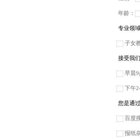
年龄：
专业领域
子女
接受我们
早晨9
下午2
您是通过
百度
报纸