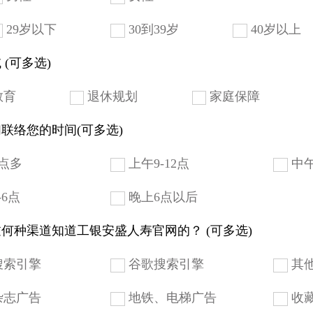
29岁以下
30到39岁
40岁以上
 (可多选)
教育
退休规划
家庭保障
联络您的时间(可多选)
点多
上午9-12点
中午
-6点
晚上6点以后
何种渠道知道工银安盛人寿官网的？ (可多选)
搜索引擎
谷歌搜索引擎
其
杂志广告
地铁、电梯广告
收